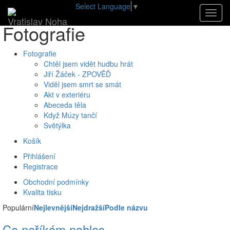
Select Language
▼
Úvod
•
E-shop
•
Fotografie
Navig
Vratislav Noha
Fotografie
Fotografie
Chtěl jsem vidět hudbu hrát
Jiří Žáček - ZPOVĚĎ
Viděl jsem smrt se smát
Akt v exteriéru
Abeceda těla
Když Múzy tančí
Světýlka
Košík
Přihlášení
Registrace
Obchodní podmínky
Kvalita tisku
Populární
Nejlevnější
Nejdražší
Podle názvu
Co neříkám nahlas