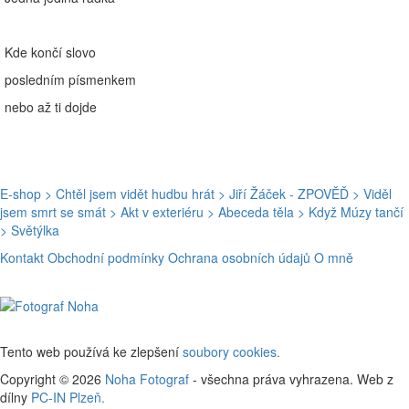
Kde končí slovo
posledním písmenkem
nebo až ti dojde
E-shop
> Chtěl jsem vidět hudbu hrát
> Jiří Žáček - ZPOVĚĎ
> Viděl
jsem smrt se smát
> Akt v exteriéru
> Abeceda těla
> Když Múzy tančí
> Světýlka
Kontakt
Obchodní podmínky
Ochrana osobních údajů
O mně
Tento web používá ke zlepšení
soubory cookies.
Copyright © 2026
Noha Fotograf
- všechna práva vyhrazena. Web z
dílny
PC-IN Plzeň.