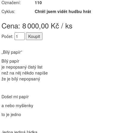
Označení:
110
Cyklus:
Chtěl jsem vidět hudbu hrát
Cena: 8
000,00 Kč / ks
Počet:
„Bílý papír”
Bílý papír
je nepopsaný čistý list
než na něj někdo napíše
že je bílý nepopsaný
Došel mi papír
a nebo myšlenky
to je jedno
Jedna jediná řádka