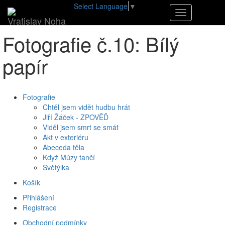
Select Language
▼
•
E-shop
•
Fotografie č.10: Bílý papír
Navigace
Vratislav Noha
Fotografie č.10: Bílý
papír
Fotografie
Chtěl jsem vidět hudbu hrát
Jiří Žáček - ZPOVĚĎ
Viděl jsem smrt se smát
Akt v exteriéru
Abeceda těla
Když Múzy tančí
Světýlka
Košík
Přihlášení
Registrace
Obchodní podmínky