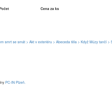
Počet
Cena za ks
sem smrt se smát
> Akt v exteriéru
> Abeceda těla
> Když Múzy tančí
> 
ílny
PC-IN Plzeň.