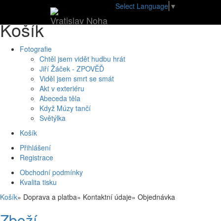
Úvod
•
E-shop
•
Košík
Select Language
▼
Vratislav Noha
Košík
Fotografie
Chtěl jsem vidět hudbu hrát
Jiří Žáček - ZPOVĚĎ
Viděl jsem smrt se smát
Akt v exteriéru
Abeceda těla
Když Múzy tančí
Světýlka
Košík
Přihlášení
Registrace
Obchodní podmínky
Kvalita tisku
Košík
»
Doprava a platba
»
Kontaktní údaje
»
Objednávka
Zboží