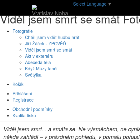
Úvod
•
E-shop
•
Fotografie
•
Viděl jsem smrt se smát
Select Language
▼
Vratislav Noha
Viděl jsem smrt se smát Fot
Fotografie
Chtěl jsem vidět hudbu hrát
Jiří Žáček - ZPOVĚĎ
Viděl jsem smrt se smát
Akt v exteriéru
Abeceda těla
Když Múzy tančí
Světýlka
Košík
Přihlášení
Registrace
Obchodní podmínky
Kvalita tisku
Viděl jsem smrt... a smála se. Ne výsměchem, ne cynism
někde zahlédl – v prázdném pohledu, v pomalu pohasínají