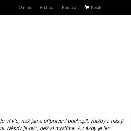
O mně
E-shop
Kontakt
Košík
 ví víc, než jsme připraveni pochopit. Každý z nás ji
i. Někdy je blíž, než si myslíme. A někdy je jen