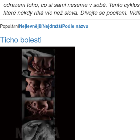
odrazem toho, co si sami neseme v sobě. Tento cyklus 
které někdy říká víc než slova. Dívejte se pocitem. Vidít
Populární
Nejlevnější
Nejdražší
Podle názvu
Ticho bolesti