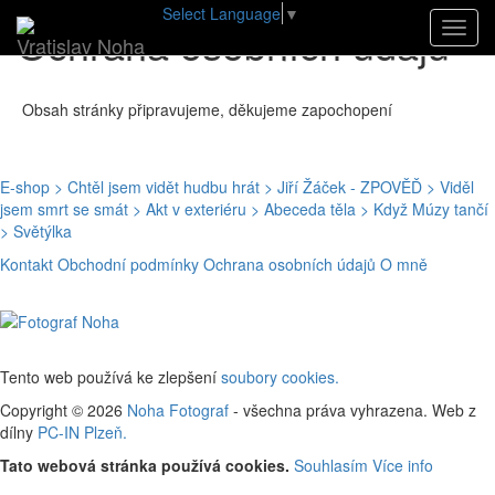
Select Language
▼
Ochrana osobních údajů
Navig
Vratislav Noha
Obsah stránky připravujeme, děkujeme zapochopení
E-shop
> Chtěl jsem vidět hudbu hrát
> Jiří Žáček - ZPOVĚĎ
> Viděl
jsem smrt se smát
> Akt v exteriéru
> Abeceda těla
> Když Múzy tančí
> Světýlka
Kontakt
Obchodní podmínky
Ochrana osobních údajů
O mně
Tento web používá ke zlepšení
soubory cookies.
Copyright © 2026
Noha Fotograf
- všechna práva vyhrazena. Web z
dílny
PC-IN Plzeň.
Tato webová stránka používá cookies.
Souhlasím
Více info