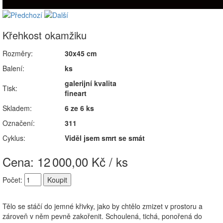
Křehkost okamžiku
Rozměry:
30x45 cm
Balení:
ks
galerijní kvalita
Tisk:
fineart
Skladem:
6 ze 6 ks
Označení:
311
Cyklus:
Viděl jsem smrt se smát
Cena: 12
000,00 Kč / ks
Počet:
Tělo se stáčí do jemné křivky, jako by chtělo zmizet v prostoru a
zároveň v něm pevně zakořenit. Schoulená, tichá, ponořená do