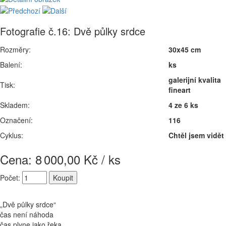
Fotografie č.16: Dvě půlky srdce
Rozměry:
30x45 cm
Balení:
ks
galerijní kvalita
Tisk:
fineart
Skladem:
4 ze 6 ks
Označení:
116
Cyklus:
Chtěl jsem vidět
Cena: 8
000,00 Kč / ks
Počet:
„Dvě půlky srdce“
čas není náhoda
čas plyne jako řeka