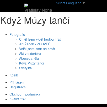
•
E-shop
•
Když Múzy tančí
Select Language
▼
Vratislav Noha
Když Múzy tančí
Fotografie
Chtěl jsem vidět hudbu hrát
Jiří Žáček - ZPOVĚĎ
Viděl jsem smrt se smát
Akt v exteriéru
Abeceda těla
Když Múzy tančí
Světýlka
Košík
Přihlášení
Registrace
Obchodní podmínky
Kvalita tisku