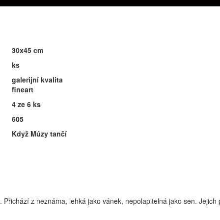
30x45 cm
ks
galerijní kvalita
fineart
4 ze 6 ks
605
Když Múzy tančí
e. Přichází z neznáma, lehká jako vánek, nepolapitelná jako sen. Jejich