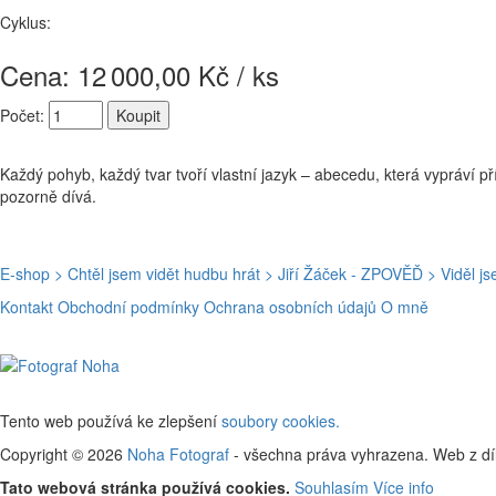
Cyklus:
Cena: 12
000,00 Kč / ks
Počet:
Každý pohyb, každý tvar tvoří vlastní jazyk – abecedu, která vypráví p
pozorně dívá.
E-shop
> Chtěl jsem vidět hudbu hrát
> Jiří Žáček - ZPOVĚĎ
> Viděl j
Kontakt
Obchodní podmínky
Ochrana osobních údajů
O mně
Tento web používá ke zlepšení
soubory cookies.
Copyright © 2026
Noha Fotograf
- všechna práva vyhrazena. Web z d
Tato webová stránka používá cookies.
Souhlasím
Více info