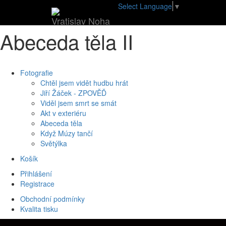
•
E-shop
•
Abeceda těla II
Select Language
▼
Vratislav Noha
Abeceda těla II
Fotografie
Chtěl jsem vidět hudbu hrát
Jiří Žáček - ZPOVĚĎ
Viděl jsem smrt se smát
Akt v exteriéru
Abeceda těla
Když Múzy tančí
Světýlka
Košík
Přihlášení
Registrace
Obchodní podmínky
Kvalita tisku