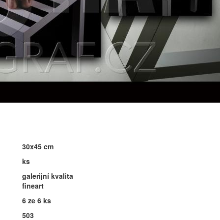
30x45 cm
ks
galerijní kvalita
fineart
6 ze 6 ks
503