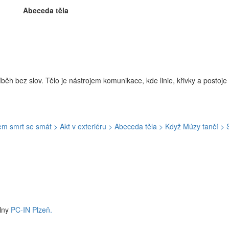
Abeceda těla
říběh bez slov. Tělo je nástrojem komunikace, kde linie, křivky a posto
sem smrt se smát
> Akt v exteriéru
> Abeceda těla
> Když Múzy tančí
> 
ílny
PC-IN Plzeň.