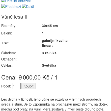
Vůně lesa II
Rozměry:
30x45 cm
Balení:
1
galerijní kvalita
Tisk:
fineart
Skladem:
3 ze 6 ks
Označení:
Cyklus:
Světýlka
Cena: 9
000,00 Kč / 1
Počet:
Les dýchá v tichosti, jeho vůně se rozplývá v jemných proudech
světla a stínu. Je to vzpomínka na procházku mezi stromy, na dotek
mechu pod prsty, na vůni, která zůstává v mysli ještě dlouho poté.