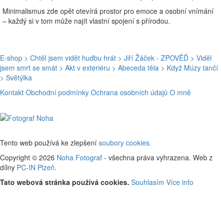
Minimalismus zde opět otevírá prostor pro emoce a osobní vnímání
– každý si v tom může najít vlastní spojení s přírodou.
E-shop
> Chtěl jsem vidět hudbu hrát
> Jiří Žáček - ZPOVĚĎ
> Viděl
jsem smrt se smát
> Akt v exteriéru
> Abeceda těla
> Když Múzy tančí
> Světýlka
Kontakt
Obchodní podmínky
Ochrana osobních údajů
O mně
Tento web používá ke zlepšení
soubory cookies.
Copyright © 2026
Noha Fotograf
- všechna práva vyhrazena. Web z
dílny
PC-IN Plzeň.
Tato webová stránka používá cookies.
Souhlasím
Více info