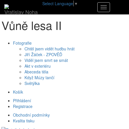
Select Language
▼
•
E-shop
•
Vůně lesa II
Navigace
Vratislav Noha
Vůně lesa II
Fotografie
Chtěl jsem vidět hudbu hrát
Jiří Žáček - ZPOVĚĎ
Viděl jsem smrt se smát
Akt v exteriéru
Abeceda těla
Když Múzy tančí
Světýlka
Košík
Přihlášení
Registrace
Obchodní podmínky
Kvalita tisku