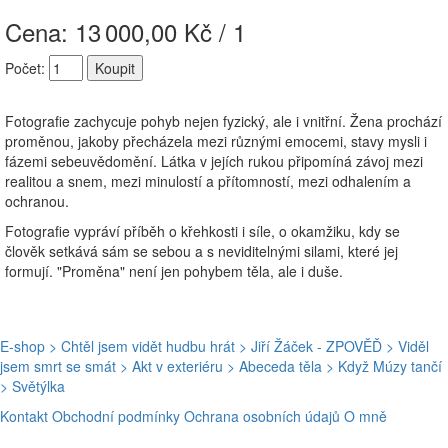
Cena: 13
000,00 Kč / 1
Počet:
Fotografie zachycuje pohyb nejen fyzický, ale i vnitřní. Žena prochází
proměnou, jakoby přecházela mezi různými emocemi, stavy mysli i
fázemi sebeuvědomění. Látka v jejích rukou připomíná závoj mezi
realitou a snem, mezi minulostí a přítomností, mezi odhalením a
ochranou.
Fotografie vypráví příběh o křehkosti i síle, o okamžiku, kdy se
člověk setkává sám se sebou a s neviditelnými silami, které jej
formují. "Proměna" není jen pohybem těla, ale i duše.
E-shop
> Chtěl jsem vidět hudbu hrát
> Jiří Žáček - ZPOVĚĎ
> Viděl
jsem smrt se smát
> Akt v exteriéru
> Abeceda těla
> Když Múzy tančí
> Světýlka
Kontakt
Obchodní podmínky
Ochrana osobních údajů
O mně