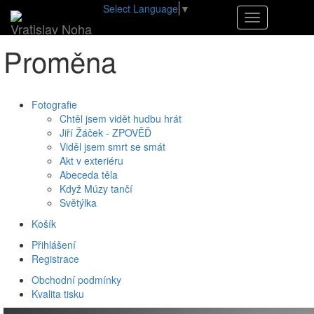
Select Language
▼
•
E-shop
•
Proměna
Navigace
Vratislav Noha
Proměna
Fotografie
Chtěl jsem vidět hudbu hrát
Jiří Žáček - ZPOVĚĎ
Viděl jsem smrt se smát
Akt v exteriéru
Abeceda těla
Když Múzy tančí
Světýlka
Košík
Přihlášení
Registrace
Obchodní podmínky
Kvalita tisku