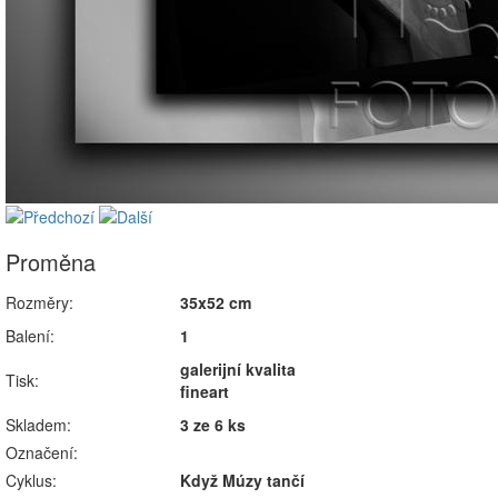
Proměna
Rozměry:
35x52 cm
Balení:
1
galerijní kvalita
Tisk:
fineart
Skladem:
3 ze 6 ks
Označení:
Cyklus:
Když Múzy tančí