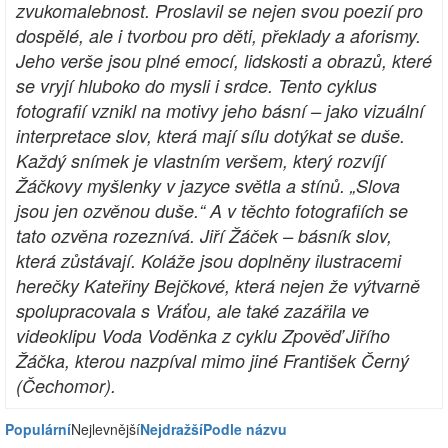
zvukomalebnost. Proslavil se nejen svou poezií pro
dospělé, ale i tvorbou pro děti, překlady a aforismy.
Jeho verše jsou plné emocí, lidskosti a obrazů, které
se vryjí hluboko do mysli i srdce. Tento cyklus
fotografií vznikl na motivy jeho básní – jako vizuální
interpretace slov, která mají sílu dotýkat se duše.
Každý snímek je vlastním veršem, který rozvíjí
Žáčkovy myšlenky v jazyce světla a stínů. „Slova
jsou jen ozvěnou duše.“ A v těchto fotografiích se
tato ozvěna rozeznívá. Jiří Žáček – básník slov,
která zůstávají. Koláže jsou doplněny ilustracemi
herečky Kateřiny Bejčkové, která nejen že výtvarně
spolupracovala s Vráťou, ale také zazářila ve
videoklipu Voda Voděnka z cyklu Zpověď Jiřího
Žáčka, kterou nazpíval mimo jiné František Černý
(Čechomor).
Populární
Nejlevnější
Nejdražší
Podle názvu