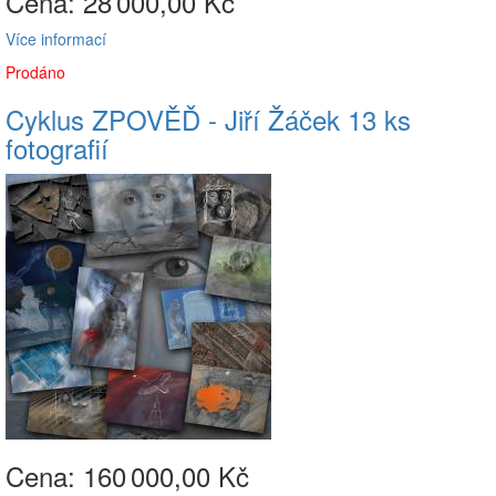
Cena: 28
000,00 Kč
Více informací
Prodáno
Cyklus ZPOVĚĎ - Jiří Žáček 13 ks
fotografií
Cena: 160
000,00 Kč