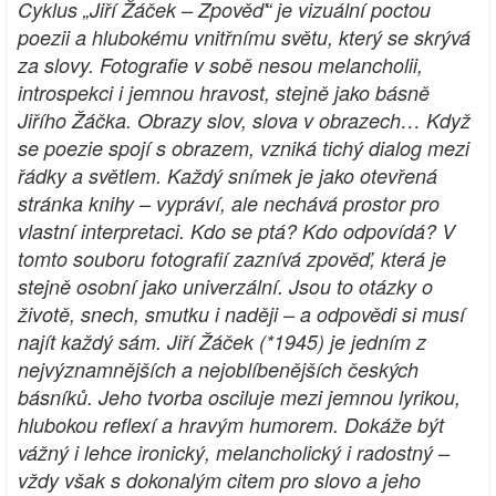
Cyklus „Jiří Žáček – Zpověď“ je vizuální poctou
poezii a hlubokému vnitřnímu světu, který se skrývá
za slovy. Fotografie v sobě nesou melancholii,
introspekci i jemnou hravost, stejně jako básně
Jiřího Žáčka. Obrazy slov, slova v obrazech… Když
se poezie spojí s obrazem, vzniká tichý dialog mezi
řádky a světlem. Každý snímek je jako otevřená
stránka knihy – vypráví, ale nechává prostor pro
vlastní interpretaci. Kdo se ptá? Kdo odpovídá? V
tomto souboru fotografií zaznívá zpověď, která je
stejně osobní jako univerzální. Jsou to otázky o
životě, snech, smutku i naději – a odpovědi si musí
najít každý sám. Jiří Žáček (*1945) je jedním z
nejvýznamnějších a nejoblíbenějších českých
básníků. Jeho tvorba osciluje mezi jemnou lyrikou,
hlubokou reflexí a hravým humorem. Dokáže být
vážný i lehce ironický, melancholický i radostný –
vždy však s dokonalým citem pro slovo a jeho