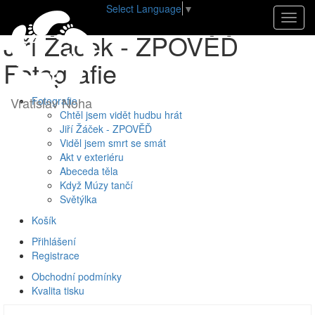
Select Language
▼
Úvod
•
E-shop
•
Fotografie
•
Jiří Žáček - ZPOVĚĎ
Navig
Jiří Žáček - ZPOVĚĎ
Fotografie
Vratislav Noha
Fotografie
Chtěl jsem vidět hudbu hrát
Jiří Žáček - ZPOVĚĎ
Viděl jsem smrt se smát
Akt v exteriéru
Abeceda těla
Když Múzy tančí
Světýlka
Košík
Přihlášení
Registrace
Obchodní podmínky
Kvalita tisku