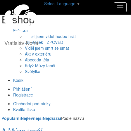
Select Language
▼
Úvod
•
E-shop
Navig
E-
shop
Fotografie
Chtěl jsem vidět hudbu hrát
Vratislav Noha
Jiří Žáček - ZPOVĚĎ
Viděl jsem smrt se smát
Akt v exteriéru
Abeceda těla
Když Múzy tančí
Světýlka
Košík
Přihlášení
Registrace
Obchodní podmínky
Kvalita tisku
Populární
Nejlevnější
Nejdražší
Podle názvu
A Múza tančí